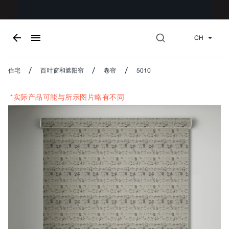
CH
/
/
/
住宅
百叶窗和遮阳帘
卷帘
5010
*实际产品可能与所示图片略有不同