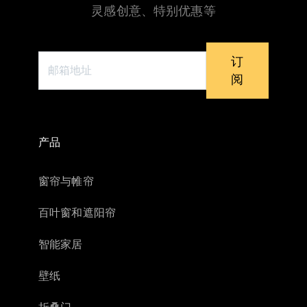
灵感创意、特别优惠等
订
阅
产品
窗帘与帷帘
百叶窗和遮阳帘
智能家居
壁纸
折叠门