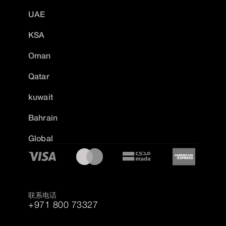
UAE
KSA
Oman
Qatar
kuwait
Bahrain
Global
联系电话
+971 800 73327