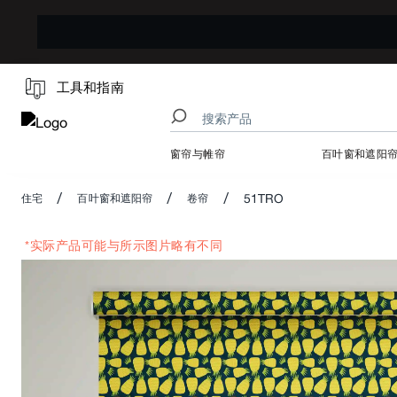
工具和指南
窗帘与帷帘
百叶窗和遮阳
/
/
/
51TRO
住宅
百叶窗和遮阳帘
卷帘
*实际产品可能与所示图片略有不同