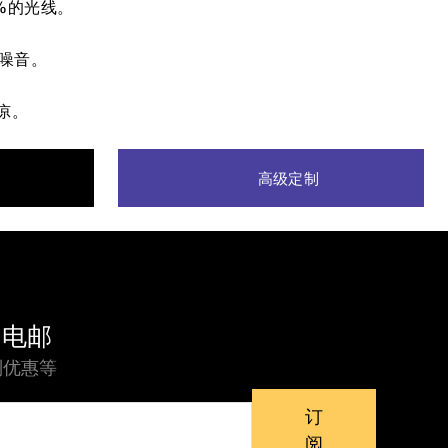
%的光线。
部噪音。
凉。
高级定制
的电邮
别优惠等
订
阅