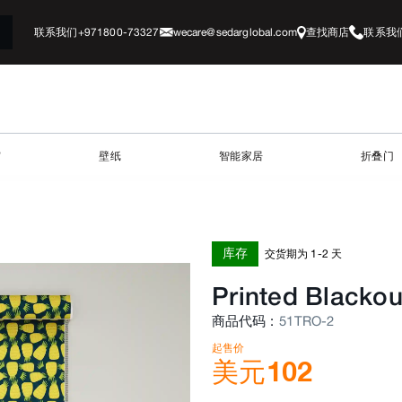
联系我们+971800-73327
wecare@sedarglobal.com
查找商店
联系我
帘
壁纸
智能家居
折叠门
库存
交货期为 1-2 天
Printed Blackou
商品代码
:
51TRO-2
起售价
美元
102