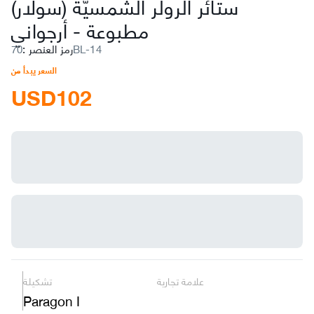
ستائر الرولر الشمسيّة (سولار)
مطبوعة
-
أرجواني
70BL-14
رمز العنصر
:
السعر يبدأ من
USD
102
علامة تجارية
تشكيلة
Paragon I