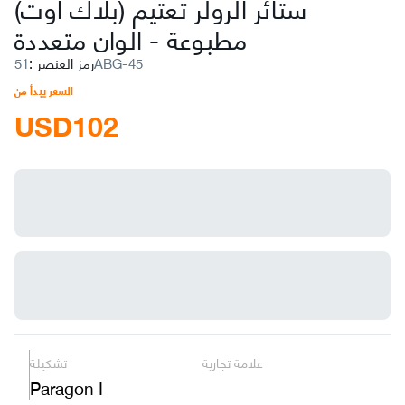
ستائر الرولر تعتيم (بلاك أوت)
مطبوعة
-
الوان متعددة
51ABG-45
رمز العنصر
:
السعر يبدأ من
USD
102
علامة تجارية
تشكيلة
Paragon I