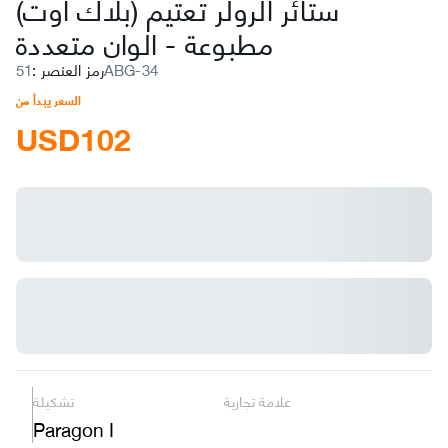
ستائر الرولر تعتيم (بلاك أوت)
مطبوعة
-
الوان متعددة
51ABG-34
رمز العنصر
:
السعر يبدأ من
USD
102
علامة تجارية
تشكيلة
Paragon I