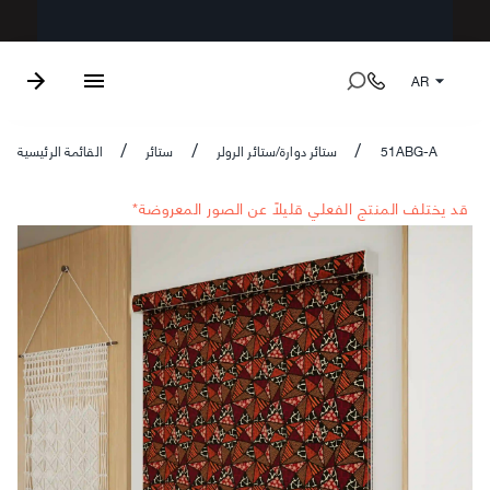
AR
51ABG-A
ستائر دوارة/ستائر الرولر
ستائر
القائمة الرئيسية
/
/
/
*قد يختلف المنتج الفعلي قليلاً عن الصور المعروضة