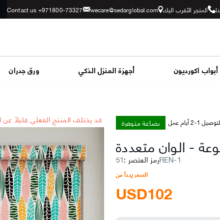
ا
المتجر الأقرب اليك
wecare@sedarglobal.com
Contact us +971800-73327
أبواب اكورديون
أجهزة المنزل الذكي
ورق جدران
*قد يختلف المنتج الفعلي قليلاً عن 
بضاعة متوفرة
توصيل 1-2 أيام عمل
وعة
-
الوان متعددة
51REN-1
رمز العنصر
:
السعر يبدأ من
USD
102