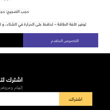
حجب الضجيج: حجب 40 % من الضجيج الخ
توفير كلفة الطاقة – تحافظ على الحرارة في الشتاء، و
التخصيص المتقدم
اشترك لتص
إلهام وعروض 
اشتراك