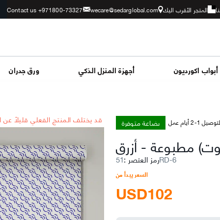
ا
المتجر الأقرب اليك
wecare@sedarglobal.com
Contact us +971800-73327
أبواب اكورديون
أجهزة المنزل الذكي
ورق جدران
*قد يختلف المنتج الفعلي قليلاً عن 
بضاعة متوفرة
توصيل 1-2 أيام عمل
 أوت) مطبوعة
-
51RD-6
رمز العنصر
:
السعر يبدأ من
USD
102