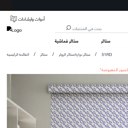
أدوات وارشادات
ستائر
ستائر قماشية
51RD
ستائر دوارة/ستائر الرولر
ستائر
القائمة الرئيسية
/
/
/
الصور المعروضة