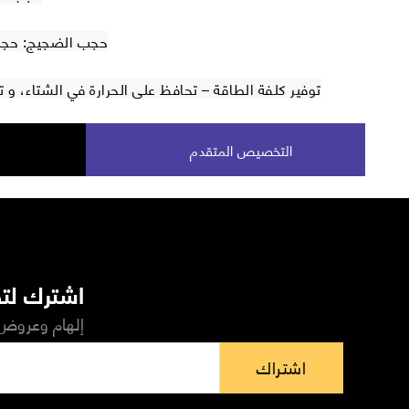
حجب الضجيج: حجب 40 % من الضجيج الخ
توفير كلفة الطاقة – تحافظ على الحرارة في الشتاء، و
التخصيص المتقدم
اشترك لتص
إلهام وعروض 
اشتراك