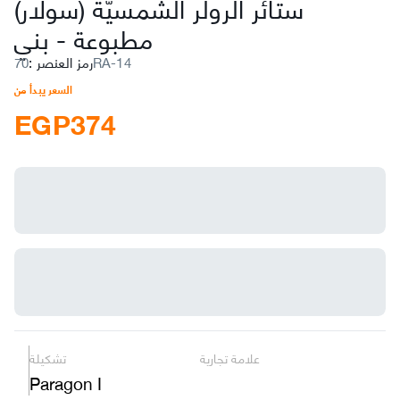
ستائر الرولر الشمسيّة (سولار)
بني
مطبوعة
-
70RA-14
رمز العنصر
:
السعر يبدأ من
EGP
374
علامة تجارية
تشكيلة
Paragon I