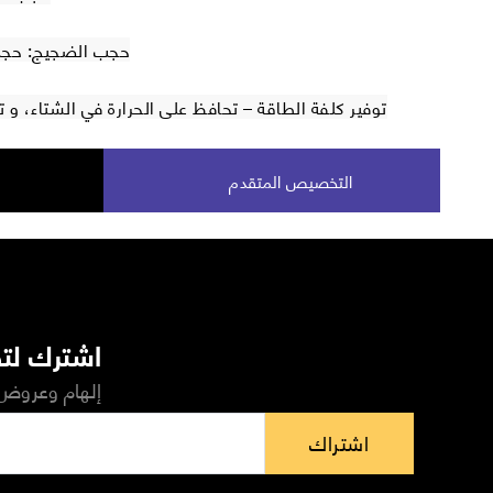
حجب الضجيج: حجب 40 % من الضجيج الخ
توفير كلفة الطاقة – تحافظ على الحرارة في الشتاء، و
التخصيص المتقدم
اشترك لتص
إلهام وعروض 
اشتراك