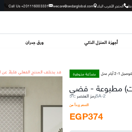
نا
المتجر الأقرب اليك
wecare@sedarglobal.com
Call Us +201116003331
أجهزة المنزل الذكي
ورق جدران
*قد يختلف المنتج الفعلي قليلاً عن 
بضاعة متوفرة
توصيل 1-2 أيام عمل
وت) مطبوعة
-
فضي
51SA-2
رمز العنصر
:
السعر يبدأ من
EGP
374