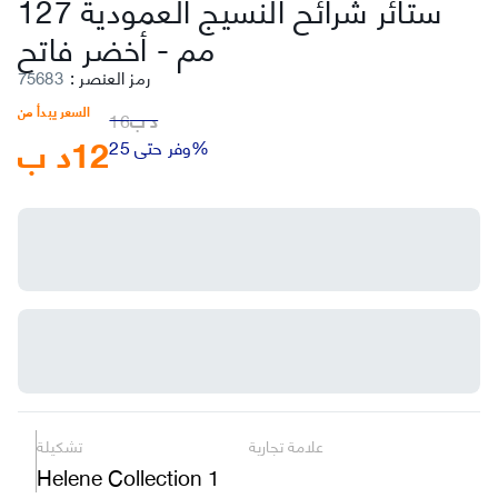
ستائر شرائح النسيج العمودية 127
مم
-
أخضر فاتح
رمز العنصر
:
75683
السعر يبدأ من
د ب
16
12
د ب
وفر حتى 25%
علامة تجارية
تشكيلة
Helene Collection 1