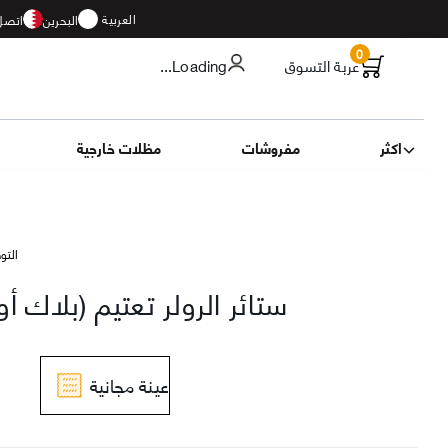
العربية
البحرين
اتصل 
0
عربة التسوق
...Loading
اكثر
مفروشات
مظلات خارجية
التوصيل 16
ستائر الرولر تعتيم (بلاك 
عينة مجانية