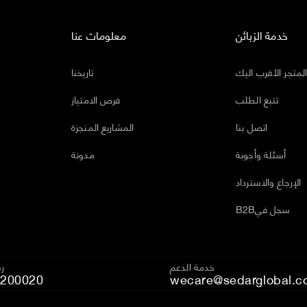
خدمة الزبائن
معلومات عنا
لمتجر الأقرب اليك
تاريخنا
تتبع الطلب
فرص الامتياز
اتصل بنا
المشاريع المنجزة
أسئلة وأجوبة
مدونة
الإرجاع والاسترداد
B2Bسجل في
خدمة الدعم
رق
200020
wecare@sedarglobal.c