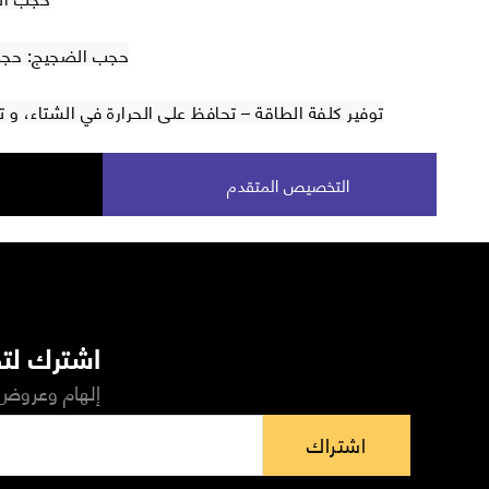
حجب الضجيج: حجب 40 % من الضجيج الخ
توفير كلفة الطاقة – تحافظ على الحرارة في الشتاء، و
التخصيص المتقدم
اشترك لتص
إلهام وعروض 
اشتراك