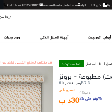
بنا
المتجر الأقرب اليك
wecare@sedarglobal.com
Call Us +97317200020
عينة مجا
أبواب اكورديون
أجهزة المنزل الذكي
ورق جدران
*قد يختلف المنتج الفعلي قليلاً عن 
بضاعة متوفرة
-18 أيام عمل
أوت) مطبوعة
-
برونز
51RD-3
رمز العنصر
:
السعر يبدأ من
د ب
40
30
د ب
وفر حتى 25%