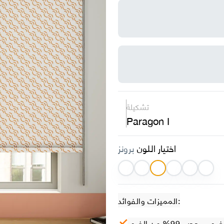
تشكيلة
Paragon I
اختيار اللون
برونز
المميزات والفوائد:
– حجب 99% من الضوء