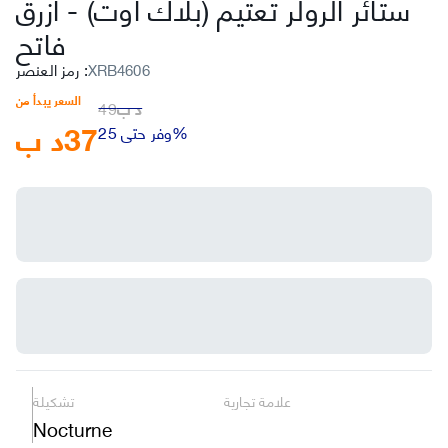
ستائر الرولر تعتيم (بلاك أوت)
-
أزرق
فاتح
XRB4606
:
رمز العنصر
السعر يبدأ من
د ب
49
37
د ب
وفر حتى 25%
علامة تجارية
تشكيلة
Nocturne