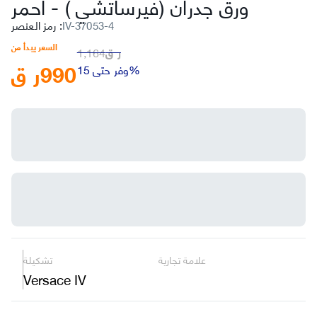
ورق جدران (فيرساتشي )
-
أحمر
IV-37053-4
:
رمز العنصر
السعر يبدأ من
ر ق
1,164
990
ر ق
وفر حتى 15%
علامة تجارية
تشكيلة
Versace IV