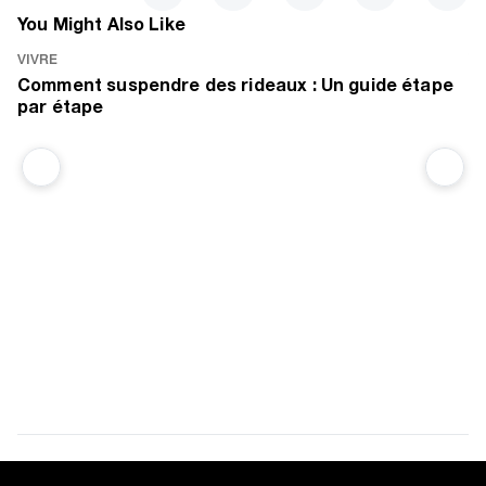
You Might Also Like
VIVRE
VI
Comment suspendre des rideaux : Un guide étape
C
par étape
s