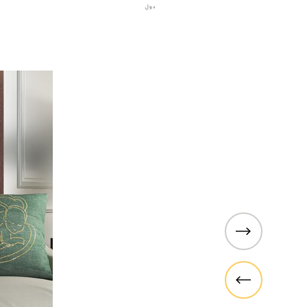
دول
تشكيلة باراجون
ا الجديدة من الستائر الدوارة التي
اختر من بي
ة من الأساليب الفريدة التي يمكن
والتي تت
 المساحات، من المطاعم والمقاهي
أسلوبك الشخصي.
ف نوم ومساحات معيشة. سواء كنت
لفن عصر النهضة
الحديث أو الفني أو التاريخي ، فقد
قمنا بتلبية جميع الأذواق