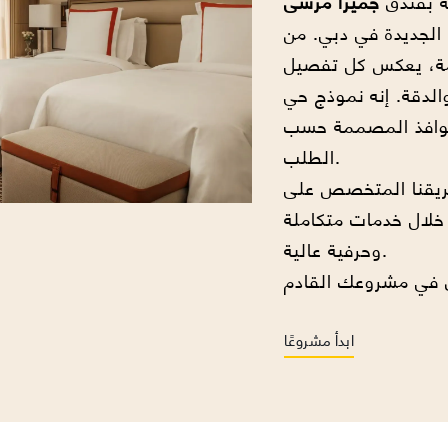
صة بفندق
جميرا مرسى
ة الجديدة في دبي. من
امة، يعكس كل تفصيل
والدقة. إنه نموذج حي
لنوافذ المصممة حسب
الطلب.
ريقنا المتخصص على
لال خدمات متكاملة
وحرفية عالية.
ابدأ مشروعًا