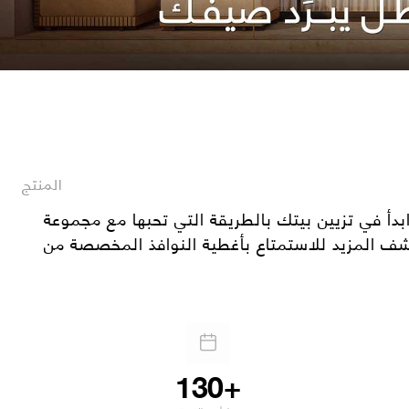
المنتج
بدأ في تزيين بيتك بالطريقة التي تحبها مع مجموعة Sedar Global الواسعة من الستائر القماشية والستائر العادية وورق الحائط والأبواب القابلة للطي وغيرها
130+