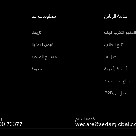
خدمة الزبائن
معلومات عنا
لمتجر الأقرب اليك
تاريخنا
تتبع الطلب
فرص الامتياز
اتصل بنا
المشاريع المنجزة
أسئلة وأجوبة
مدونة
الإرجاع والاسترداد
B2Bسجل في
خدمة الدعم
رق
00 73377
wecare@sedarglobal.c