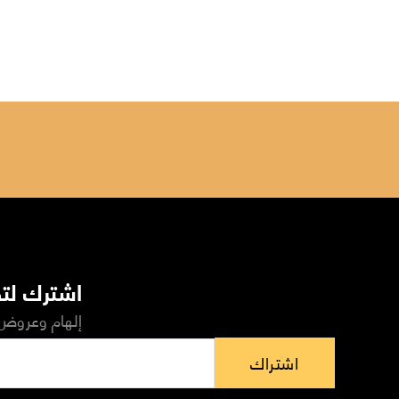
اشترك لتص
إلهام وعروض 
اشتراك