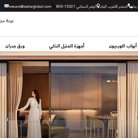
بنا
المتجر الأقرب اليك
الرقم المجاني 73327-800
wecare@sedarglobal.com
عينة مجا
أبواب اكورديون
أجهزة المنزل الذكي
ورق جدران