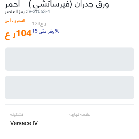
ورق جدران (فيرساتشي )
-
أحمر
IV-37053-4
:
رمز العنصر
السعر يبدأ من
ر ع
123
104
ر ع
وفر حتى 15%
علامة تجارية
تشكيلة
Versace IV