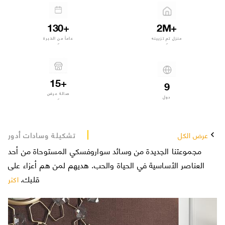
130+
2M+
منزل تم تزيينه
عاماً من الخبرة
15+
9
صالة عرض
دول
ت
عرض الكل
تشكيلة وسادات أدور
اح
مجموعتنا الجديدة من وسائد سواروفسكي المستوحاة من أحد
اء
العناصر الأساسية في الحياة والحب. هديهم لمن هم أعزاء على
قلبك.
كثر
اكثر