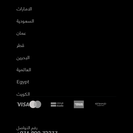
الامارات
السعودية
عمان
قطر
البحرين
العالمية
Egypt
الكويت
رقم التواصل
+971 800 73377