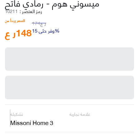
رمادي فاتح
ميسوني هوم
-
رمز العنصر
:
10211
السعر يبدأ من
ر ع
174
148
ر ع
وفر حتى 15%
علامة تجارية
تشكيلة
Missoni Home 3