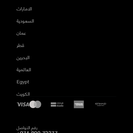
الامارات
السعودية
عمان
قطر
البحرين
العالمية
Egypt
الكويت
رقم التواصل
+971 800 73377