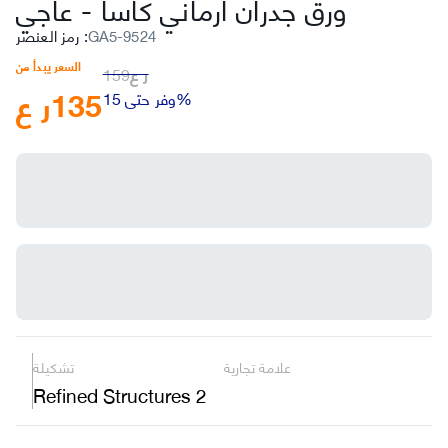
ورق جدران ارماني كاسا
-
عاجي
GA5-9524
:
رمز العنصر
السعر يبدأ من
ر ع
159
135
ر ع
وفر حتى 15%
علامة تجارية
تشكيلة
Refined Structures 2