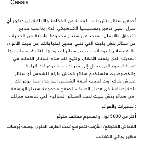
Cassia
تُضفي ستائر بنش بليت لمسة من الفخامة والأناقة إلى ديكور أي
منزل، فهي تتميز بتصميمها الكلاسيكي الذي يناسب جميع
الأذواق والأزمان. ستجد في سيدار مجموعة واسعة من الخيارات
من ستائر بنش بليت التي تلبي جميع احتياجاتك من حيث الألوان
والأقمشة والموديلات. تتميز ستائرنا بجودتها العالية وتصاميمها
الحديثة الذي يلفت الأنظار. وتتيح لك هذه الستائر التحكم في
كمية الضوء التي تدخل إلى منزلك، مما يوفر لك الراحة
والخصوصية. فتستخدم ستائر قماش عازلة للشمس أو ستائر
قماش بلاك أوت لحجب أشعة الشمس الحارقة، مما يوفر لك
راحة إضافية في فصل الصيف. تصفح مجموعة سيدار الواسعة
من ستائر بنش بليت لتجد الستائر المثالية التي تناسب منزلك.
المميزات والفوائد:
أكثر من 5000 لون و تصميم مختلف متوفّر
القماش المُتجمّع/ القَرْصة تتموضع تحت الطرف العلوي ببضعة بُوصات
مظهر يحاكي الشلالات