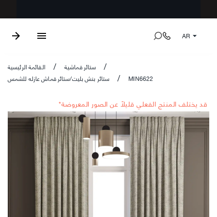
AR
ستائر قماشية
القائمة الرئيسية
/
/
MIN6622
ستائر بنش بليت/ستائر قماش عازله للشمس
/
*قد يختلف المنتج الفعلي قليلاً عن الصور المعروضة