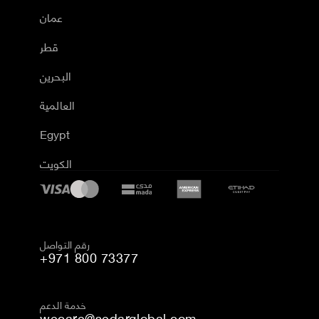
عمان
قطر
البحرين
العالمية
Egypt
الكويت
رقم التواصل
+971 800 73377
خدمة الدعم
wecare@sedarglobal.com