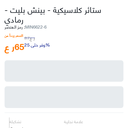
ستائر كلاسيكية - بينش بليت
-
رمادي
MIN6622-6
:
رمز العنصر
السعر يبدأ من
ر ع
87
65
ر ع
وفر حتى 25%
علامة تجارية
تشكيلة