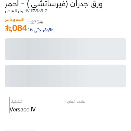
ورق جدران (فيرساتشي )
-
أحمر
IV-93585-7
:
رمز العنصر
السعر يبدأ من
1,275
1,084
﷼
وفر حتى 15%
علامة تجارية
تشكيلة
Versace IV