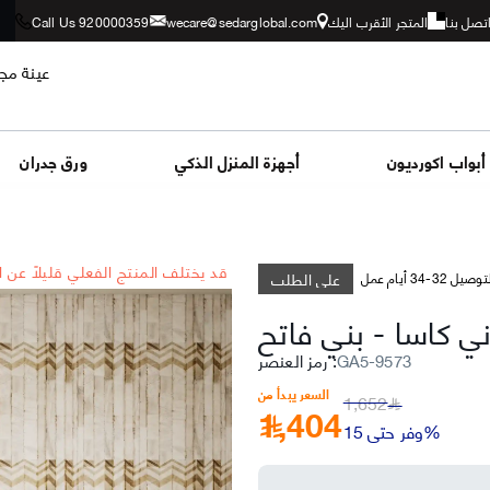
تصل بنا
المتجر الأقرب اليك
wecare@sedarglobal.com
Call Us 920000359
عينة مجا
أبواب اكورديون
أجهزة المنزل الذكي
ورق جدران
*قد يختلف المنتج الفعلي قليلاً عن 
على الطلب
وصيل 32-34 أيام عمل
ني كاسا
-
بني فاتح
GA5-9573
:
رمز العنصر
السعر يبدأ من
1,652
1,404
﷼
وفر حتى 15%