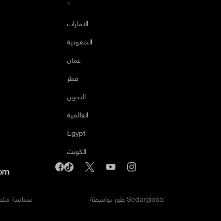
ا
الامارات
السعودية
عمان
قطر
البحرين
العالمية
Egypt
الكويت
om
طور بواسطة Sedarglobal
سياسة ملفا