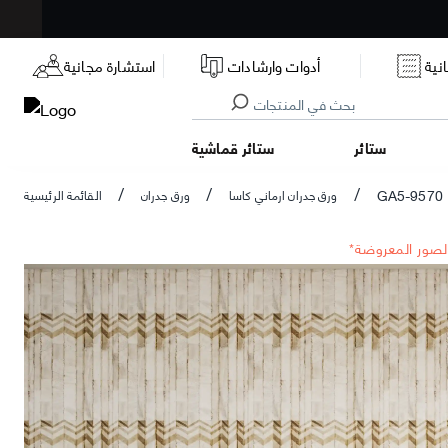
نية
أدوات وارشادات
استشارة مجانية
ستائر
ستائر قماشية
GA5-9570
ورق جدران ارماني كاسا
ورق جدران
القائمة الرئيسية
/
/
/
الصور المعروضة