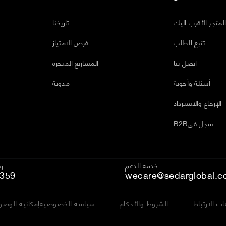
لمتجر الأقرب اليك
تاريخنا
تتبع الطلب
فرص الامتياز
اتصل بنا
المشاريع المنجزة
أسئلة وأجوبة
مدونة
الإرجاع والاسترداد
B2Bسجل في
خدمة الدعم
رق
359
wecare@sedarglobal.c
ت الارتباط
الشروط والأحكام
سياسة الخصوصية
إمكانية الوصو