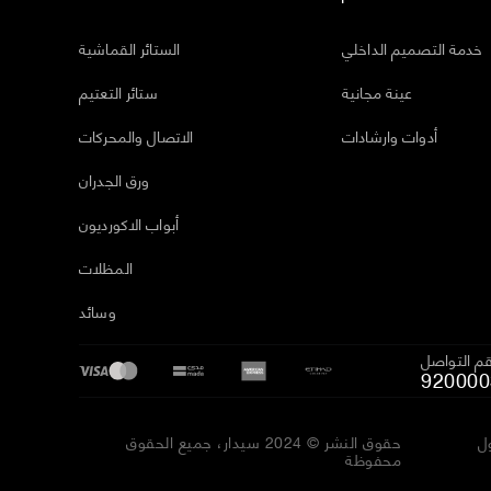
خدمة التصميم الداخلي
الستائر القماشية
عينة مجانية
ستائر التعتيم
أدوات وارشادات
الاتصال والمحركات
ورق الجدران
أبواب الاكورديون
المظلات
وسائد
م التواصل
920000
ل
حقوق النشر © 2024 سيدار، جميع الحقوق
محفوظة