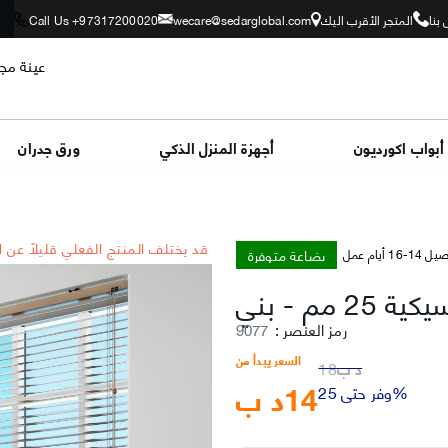
بنا
المتجر الأقرب اليك
wecare@sedarglobal.com
Call Us +97317200020
عينة مجا
أبواب اكورديون
أجهزة المنزل الذكي
ورق جدران
*قد يختلف المنتج الفعلي قليلاً عن 
بضاعة متوفرة
-16 أيام عمل
ة 25 مم
-
رمز العنصر
:
9077
السعر يبدأ من
د ب
18
14
د ب
وفر حتى 25%